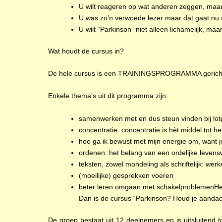
U wilt reageren op wat anderen zeggen, maar
U was zo’n verwoede lezer maar dat gaat nu
U wilt “Parkinson” niet alleen lichamelijk, maa
Wat houdt de cursus in?
De hele cursus is een TRAININGSPROGRAMMA gericht op
Enkele thema’s uit dit programma zijn:
samenwerken met en dus steun vinden bij lo
concentratie: concentratie is hèt middel tot 
hoe ga ik bewust met mijn energie om, want 
ordenen: het belang van een ordelijke levens
teksten, zowel mondeling als schriftelijk: wer
(moeilijke) gesprekken voeren
beter leren omgaan met schakelproblemenHer
Dan is de cursus “Parkinson? Houd je aandacht
De groep bestaat uit 12 deelnemers en is uitsluitend