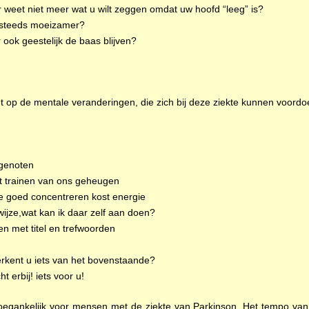
 weet niet meer wat u wilt zeggen omdat uw hoofd “leeg” is?
 steeds moeizamer?
r ook geestelijk de baas blijven?
 de mentale veranderingen, die zich bij deze ziekte kunnen voordo
tgenoten
het trainen van ons geheugen
je goed concentreren kost energie
wijze,wat kan ik daar zelf aan doen?
ken met titel en trefwoorden
kent u iets van het bovenstaande?
 erbij! iets voor u!
 toegankelijk voor mensen met de ziekte van Parkinson. Het tempo va