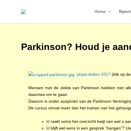
Ga
naar
Home
Bijee
de
inhoud
Parkinson? Houd je aand
phjae-leiden-2017
(klik op de 
Mensen met de ziekte van Parkinson hebben niet all
daarmee om te gaan.
Daarom is onder auspiciën van de Parkinson Verenigin
De cursus omvat meer dan het trainen van het geheug
U raakt soms het overzicht kwijt van wat u aan 
U blijft wel eens in een gesprek “hangen”? U