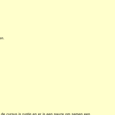
en.
n de cursus is rustig en er is een pauze om samen een