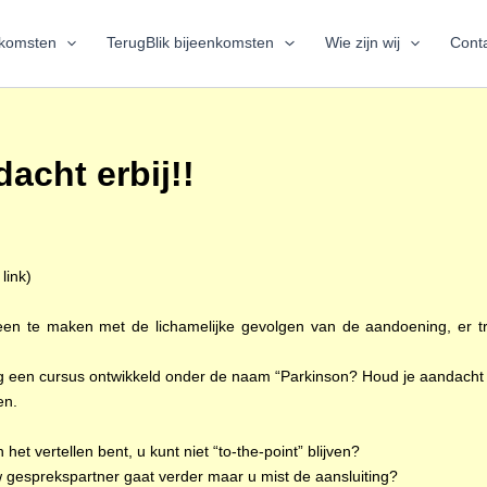
nkomsten
TerugBlik bijeenkomsten
Wie zijn wij
Conta
acht erbij!!
link)
een te maken met de lichamelijke gevolgen van de aandoening, er tr
g een cursus ontwikkeld onder de naam “Parkinson? Houd je aandacht e
en.
het vertellen bent, u kunt niet “to-the-point” blijven?
w gesprekspartner gaat verder maar u mist de aansluiting?