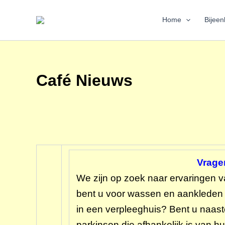
Ga
naar
Home
Bijee
de
inhoud
Café Nieuws
Vragen
We zijn op zoek naar ervaringen v
bent u voor wassen en aankleden (d
in een verpleeghuis? Bent u naas
parkinson die afhankelijk is van 