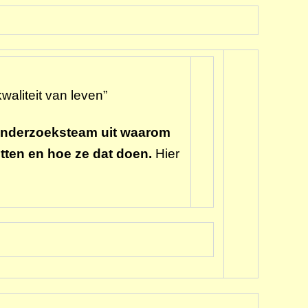
waliteit van leven”
 onderzoeksteam uit waarom
etten en hoe ze dat doen.
Hier