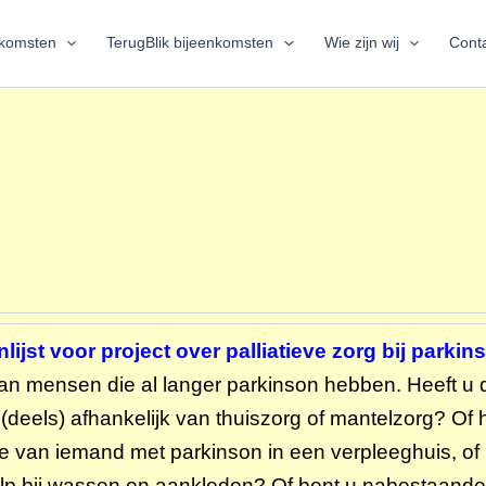
nkomsten
TerugBlik bijeenkomsten
Wie zijn wij
Conta
lijst voor project over palliatieve zorg bij parkin
an mensen die al langer parkinson hebben. Heeft u 
eels) afhankelijk van thuiszorg of mantelzorg? Of he
te van iemand met parkinson in een verpleeghuis, o
hulp bij wassen en aankleden? Of bent u nabestaand