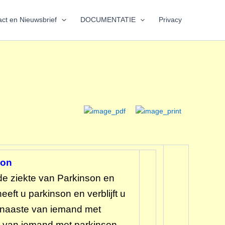
ct en Nieuwsbrief
DOCUMENTATIE
Privacy
son
de ziekte van Parkinson en
eft u parkinson en verblijft u
f naaste van iemand met
e van iemand met parkinson