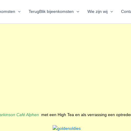
nkomsten
TerugBlik bijeenkomsten
Wie zijn wij
Conta
rkinson Café
Alphen
met een High Tea en als verrassing een optrede