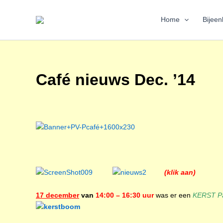
Ga
naar
Home
Bijee
de
inhoud
Café nieuws Dec. ’14
(klik aan)
17 december
van
14:00 – 16:30 uur
was er een
KERST Pa